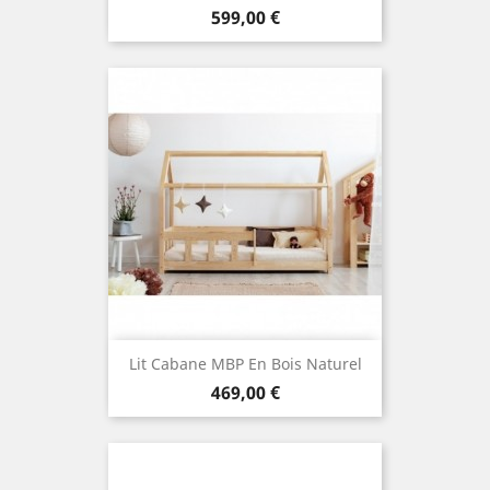
Prix
599,00 €
(2 avis
Lit Cabane MBP En Bois Naturel
Prix
469,00 €