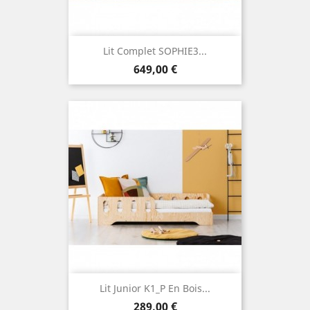
Lit Complet SOPHIE3...
Prix
649,00 €
Lit Junior K1_P En Bois...
Prix
289,00 €