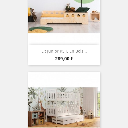
Lit Junior K5_L En Bois...
Prix
289,00 €