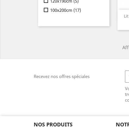
120x190cm
(5)
100x200cm
(17)
Li
Aff
Recevez nos offres spéciales
V
tr
co
NOS PRODUITS
NOTR