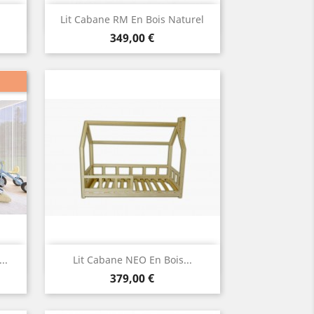
Aperçu rapide

Lit Cabane RM En Bois Naturel
Prix
349,00 €
Aperçu rapide

..
Lit Cabane NEO En Bois...
Prix
379,00 €