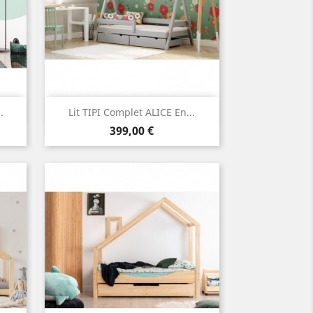
Aperçu rapide

.
Lit TIPI Complet ALICE En...
Prix
399,00 €