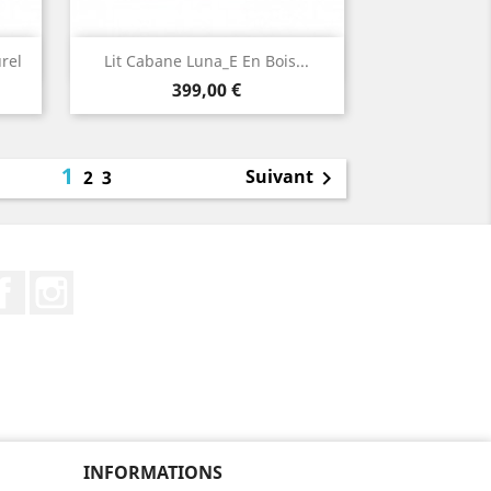
Aperçu rapide

rel
Lit Cabane Luna_E En Bois...
Prix
399,00 €
1
Suivant
2
3

Facebook
Instagram
INFORMATIONS