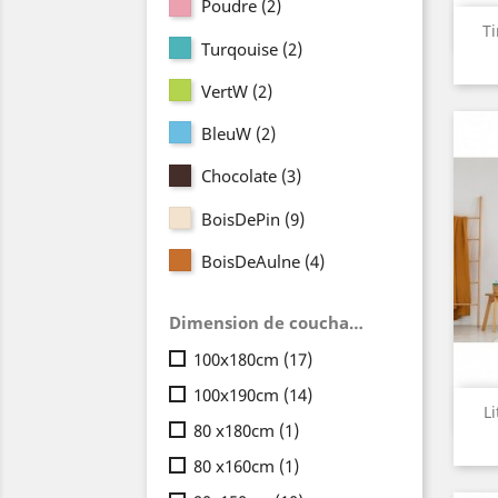
Poudre
(2)
Ti
Turqouise
(2)
VertW
(2)
BleuW
(2)
Chocolate
(3)
BoisDePin
(9)
BoisDeAulne
(4)
Dimension de couchage (matelas)
100x180cm
(17)
100x190cm
(14)
L
80 x180cm
(1)
80 x160cm
(1)