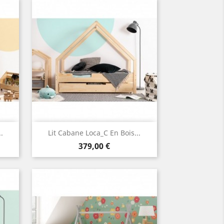
Aperçu rapide

.
Lit Cabane Loca_C En Bois...
Prix
379,00 €