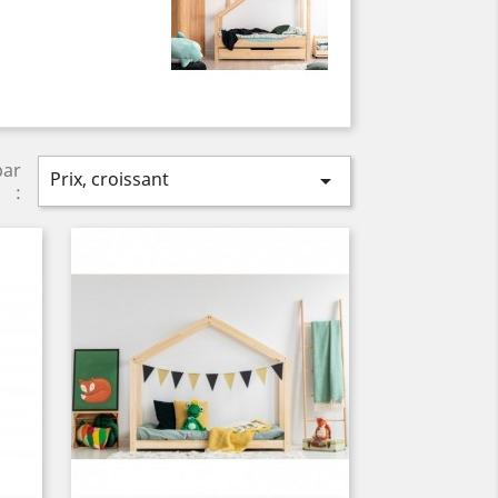
par
Prix, croissant

: