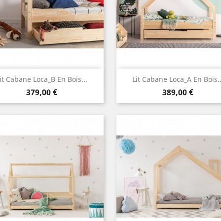
Aperçu rapide
Aperçu rapide


it Cabane Loca_B En Bois...
Lit Cabane Loca_A En Bois..
Prix
Prix
379,00 €
389,00 €