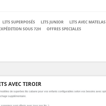
LITS SUPERPOSÉS
LITS JUNIOR
LITS AVEC MATELAS
EXPÉDITION SOUS 72H
OFFRES SPECIALES
ITS AVEC TIROIR
modèles de superbes lits cabane pour vos enfants configurables selon vos besoins avec opti
chage supplémentaire.
 sommiers sont offerts avec tous nos lits :)