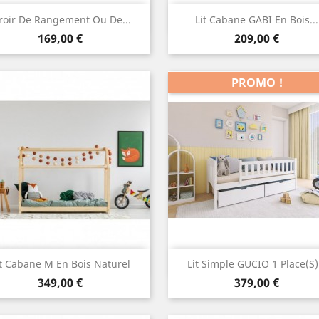
Aperçu rapide
Aperçu rapide


roir De Rangement Ou De...
Lit Cabane GABI En Bois...
Prix
Prix
169,00 €
209,00 €
PROMO !
Aperçu rapide
Aperçu rapide


it Cabane M En Bois Naturel
Lit Simple GUCIO 1 Place(s).
Prix
Prix
349,00 €
379,00 €