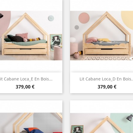
Aperçu rapide
Aperçu rapide


it Cabane Loca_E En Bois...
Lit Cabane Loca_D En Bois..
Prix
Prix
379,00 €
379,00 €