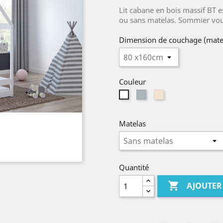
Lit cabane en bois massif BT es
ou sans matelas. Sommier vous 
Dimension de couchage (mate
Couleur
Gris
BoisDePin
Blanc
Matelas
Quantité

AJOUTER