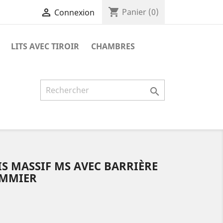
shopping_cart

Panier
(0)
Connexion
LITS AVEC TIROIR
CHAMBRES

IS MASSIF MS AVEC BARRIÈRE
OMMIER